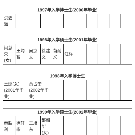
1997年入学博士生(2000年毕业)
洪碧
海
1998年入学硕士生(2001年毕业)
闫慧
王均
吴京
徐建
苗耐
荣
汪洋
智
文
文
义
(女)
1998年入学博士生
王娜(女)
黄占奎
(2001年毕
(2002年毕
业)
业)
1999年入学硕士生(2002年毕业)
邹湘
秦胜
徐轩
王旭
华
利
彬
东
(女)