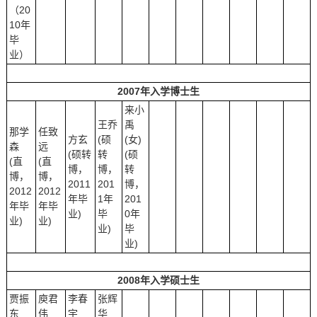
（20
10年
毕
业）
2007年入学博士生
来小
王乔
禹
那学
任致
方玄
(硕
(女)
森
远
(硕转
转
(硕
(直
(直
博，
博，
转
博，
博，
2011
201
博，
2012
2012
年毕
1年
201
年毕
年毕
业)
毕
0年
业)
业)
业)
毕
业)
2008年入学硕士生
贾振
庾君
李春
张辉
东
伟
宇
华