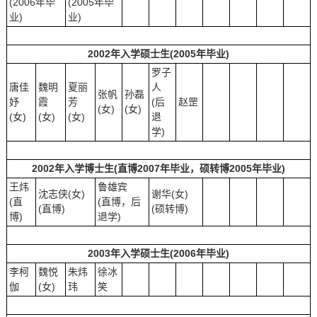
(2006年毕
(2005年毕
业)
业)
2002年入学硕士生(2005年毕业)
罗子
唐佳
魏明
夏丽
人
张帆
孙磊
妤
霞
芳
(后
赵罡
(女)
(女)
(女)
(女)
(女)
退
学)
2002年入学博士生(直博2007年毕业，硕转博2005年毕业)
王炜
鲁雄宾
沈志侠(女)
谢华(女)
(直
(直博，后
(直博)
(硕转博)
博)
退学)
2003年入学硕士生(2006年毕业)
李柯
魏悦
朱炜
徐冰
伽
(女)
玮
笑