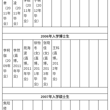
李硕
于萌
聿
凌
（20
（20
（20
（20
11年
12年
11年
11年
毕
毕
毕
毕
业）
业）
业）
业）
2006年入学博士生
徐怡
张晓
苑海
冬
佳
王科
李柯
李然
波
(女)
(女)
(直
伽
(直
(直
(直
(直
博，
（20
博，
博，
博，
博，
201
09年
2011
2011
201
201
2年
毕
年毕
年毕
1年
3年
毕
业）
业)
业)
毕
毕
业)
业)
业)
2007年入学硕士生
焦阳
修