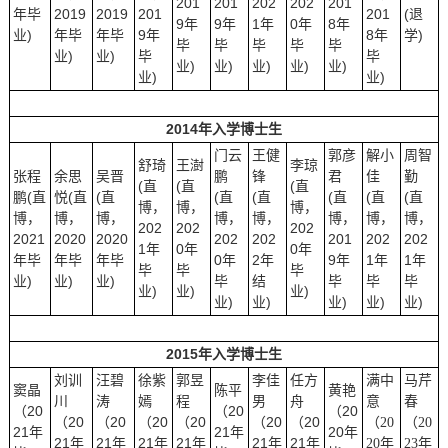
201
201
202
202
201
年毕
2019
2019
201
201
(退
9年
9年
1年
0年
8年
业)
年毕
年毕
9年
8年
学)
毕
毕
毕
毕
毕
业)
业)
毕
毕
业)
业)
业)
业)
业)
业)
业)
2014年入学博士生
门云
王健
郭彦
解小
周智
舒琦
王澍
李琼
张程
余思
吴晋
鹏
锋
君
佳
勤
(直
(直
(直
鹏(直
悦(直
(直
(直
(直
(直
(直
(直
博，
博，
博，
博，
博，
博，
博，
博，
博，
博，
博，
202
202
202
2021
2020
2020
202
202
201
202
202
1年
0年
0年
年毕
年毕
年毕
0年
2年
9年
1年
1年
毕
毕
毕
业)
业)
业)
毕
结
毕
毕
毕
业)
业)
业)
业)
业)
业)
业)
业)
2015年入学博士生
刘训
汪碧
徐紫
郭昱
李佳
任方
满中
马芹
窦晶
陈平
黄艳
川
涛
嫣
程
男
舟
意
春
（20
（20
（20
（20
（20
（20
（20
（20
（20
（20
（20
21年
21年
20年
21年
21年
21年
21年
21年
21年
20年
23年