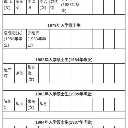
邬飞
常崇
李泽
李芳
袁明
(1983年毕
(女)
安
清
(女)
德
业)
1979年入学硕士生
夏晓阳(女)
罗绍光
(1982年毕
(1983年毕
业)
业)
1982年入学硕士生(1984年毕业)
张冬
赵军
谢欣
梅
辉
(女)
1983年入学硕士生(1985年毕业)
陈出
朱彤
陈浩
陈华
新
(女)
1984年入学硕士生(1987年毕业)